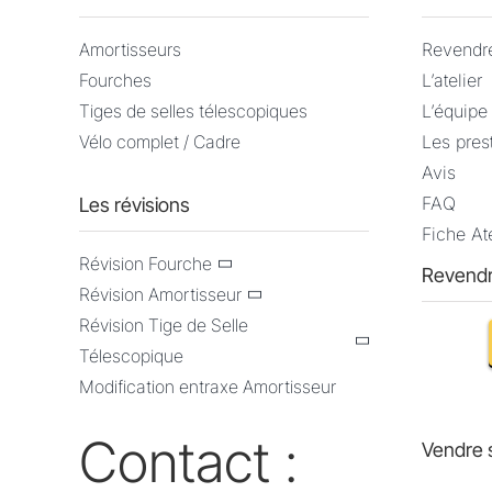
ÊTRE
CHOISIES
Amortisseurs
Revendr
SUR
Fourches
L’atelier
LA
Tiges de selles télescopiques
L’équipe
PAGE
DU
Vélo complet / Cadre
Les pres
PRODUIT
Avis
FAQ
Les révisions
Fiche Ate
Révision Fourche
Revendr
Révision Amortisseur
Révision Tige de Selle
Télescopique
Modification entraxe Amortisseur
Contact :
Vendre 