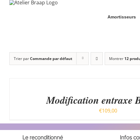
Passer
au
Amortisseurs
contenu
Trier par
Commande par défaut
Montrer
12 produ
CHOIX
DES
OPTIONS
CE
/
Modification entraxe 
PRODUIT
APERÇU
A
€
109,00
PLUSIEURS
VARIATIONS.
LES
OPTIONS
Le reconditionné
Infos c
PEUVENT