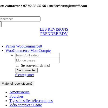
Passer
us contacter : 07 82 38 00 50 / atelierbraap@gmail.com
au
contenu
chercher:
LES REVISIONS
PRENDRE RDV
oggle
avigation
Panier WooCommerce
0
WooCommerce Mon Compte
Username:
Password:
Se souvenir de moi
S'enregistrer
Matériel reconditionné
Amortisseurs
Fourches
Tiges de selles télescopiques
Vélo complet / Cadre