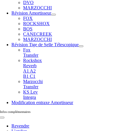
DVO
MARZOCCHI
Révision Amortisseur
FOX
ROCKSHOX
BOS
CANECREEK
MARZOCCHI
Révision Tige de Selle Télescopique
Fox
Transfer
Rockshox
Reverb
A1 A2
B1 C1
Marzocchi
Transfer
KS Lev
Integra
Modification entraxe Amortisseur
Infos complémentaires
Toggle
Navigation
Revendre