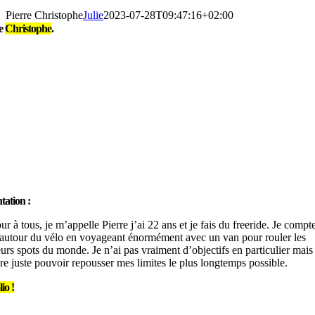
Pierre Christophe
Julie
2023-07-28T09:47:16+02:00
re
Christophe
.
tation :
ur à tous, je m’appelle
Pierre
j’ai 22 ans et je fais du freeride. Je compt
 autour du vélo en voyageant énormément avec un van pour rouler les
eurs spots du monde. Je n’ai pas vraiment d’objectifs en particulier mais
ère juste pouvoir repousser mes limites le plus longtemps possible.
io !