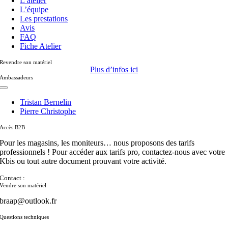
L’atelier
L’équipe
Les prestations
Avis
FAQ
Fiche Atelier
Revendre son matériel
Plus d’infos ici
Ambassadeurs
Toggle
Navigation
Tristan Bernelin
Pierre Christophe
Accès B2B
Pour les magasins, les moniteurs… nous proposons des tarifs
professionnels ! Pour accéder aux tarifs pro, contactez-nous avec votre
Kbis ou tout autre document prouvant votre activité.
Contact :
Vendre son matériel
braap@outlook.fr
Questions techniques