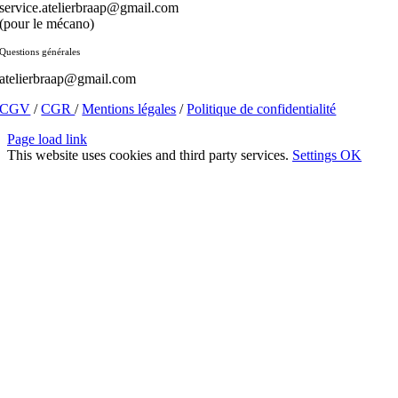
service.atelierbraap@gmail.com
(pour le mécano)
Questions générales
atelierbraap@gmail.com
CGV
/
CGR
/
Mentions légales
/
Politique de confidentialité
Page load link
This website uses cookies and third party services.
Settings
OK
Aller
en
haut