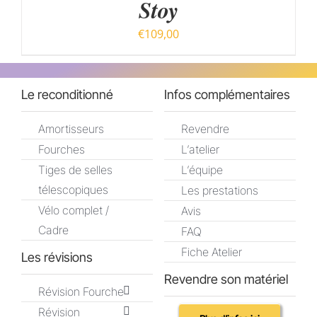
Stoy
PLUSIEURS
VARIATIONS.
€
109,00
LES
OPTIONS
PEUVENT
ÊTRE
Le reconditionné
Infos complémentaires
CHOISIES
SUR
Amortisseurs
Revendre
LA
PAGE
Fourches
L’atelier
DU
Tiges de selles
L’équipe
PRODUIT
télescopiques
Les prestations
Vélo complet /
Avis
Cadre
FAQ
Fiche Atelier
Les révisions
Revendre son matériel
Révision Fourche
Révision