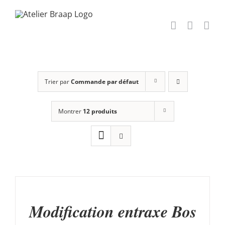
Passer
au
contenu
Trier par
Commande par défaut
Montrer
12 produits
CHOIX
DES
OPTIONS
CE
/
Modification entraxe Bos
PRODUIT
DÉTAILS
A