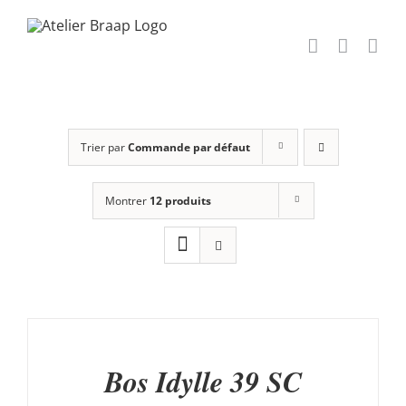
Passer
au
contenu
Trier par
Commande par défaut
Montrer
12 produits
AJOUTER
AU
PANIER
/
Bos Idylle 39 SC
DÉTAILS