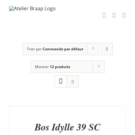
Passer
au
contenu
Trier par
Commande par défaut
Montrer
12 produits
AJOUTER
AU
PANIER
/
Bos Idylle 39 SC
DÉTAILS