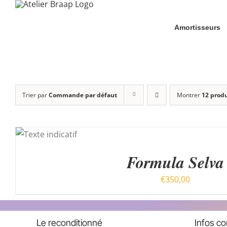
Passer
au
Amortisseurs
contenu
Trier par
Commande par défaut
Montrer
12 produ
AU
Formula Selva
€
350,00
Le reconditionné
Infos c