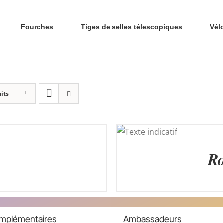
Fourches
Tiges de selles télescopiques
Vél
its
AJOUTER AU
PANIER
/
APERÇU
R
omplémentaires
Ambassadeurs