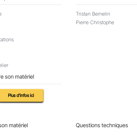
,00
e
Tristan Bernelin
Pierre Christophe
tations
lier
e son matériel
Plus d’infos ici
son matériel
Questions techniques