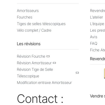
ÊTRE
à
CHOISIES
€184
Amortisseurs
Revendr
SUR
Fourches
L’atelier
LA
Tiges de selles télescopiques
L’équipe
PAGE
DU
Vélo complet / Cadre
Les pres
PRODUIT
Avis
FAQ
Les révisions
Fiche Ate
Révision Fourche
Revendr
Révision Amortisseur
Révision Tige de Selle
Télescopique
Modification entraxe Amortisseur
Contact :
Vendre 