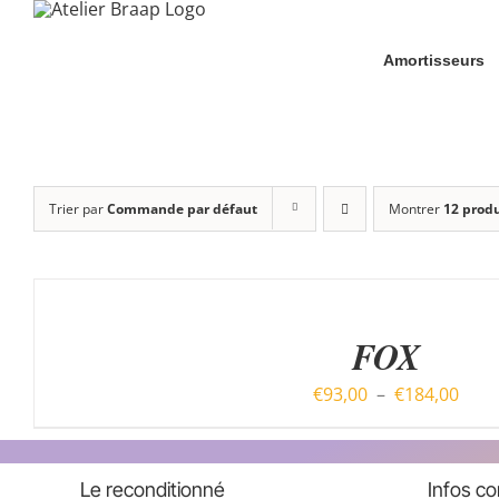
Passer
au
Amortisseurs
contenu
Trier par
Commande par défaut
Montrer
12 produ
CHOIX
DES
OPTIONS
CE
/
FOX
PRODUIT
APERÇU
A
Plag
€
93,00
–
€
184,00
PLUSIEURS
VARIATIONS.
de
LES
prix :
OPTIONS
€93,
Le reconditionné
Infos c
PEUVENT