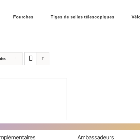
Fourches
Tiges de selles télescopiques
Vél
its
e
00
omplémentaires
Ambassadeurs