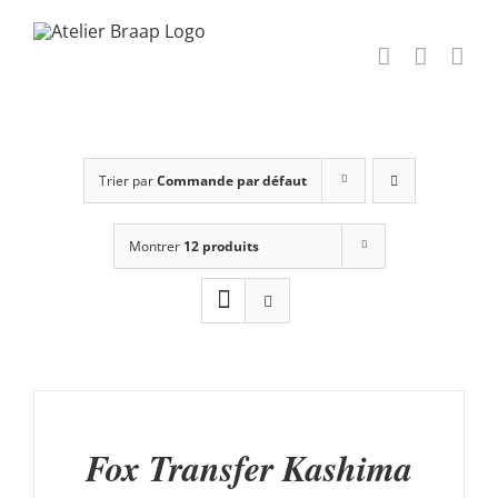
Passer
au
contenu
Trier par
Commande par défaut
Montrer
12 produits
AJOUTER
AU
PANIER
/
Fox Transfer Kashima
DÉTAILS