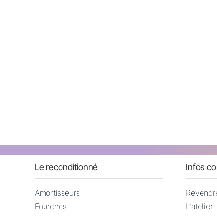
Passer
au
contenu
Le reconditionné
Infos c
Amortisseurs
Revendr
Fourches
L’atelier