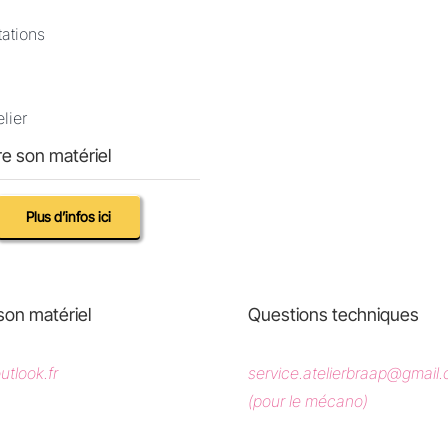
tations
lier
e son matériel
Plus d’infos ici
son matériel
Questions techniques
tlook.fr
service.atelierbraap@gmail
(pour le mécano)