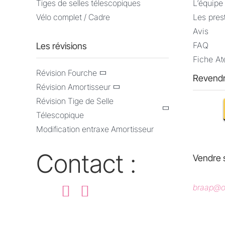
Tiges de selles télescopiques
L’équipe
Vélo complet / Cadre
Les pres
Avis
FAQ
Les révisions
Fiche Ate
Révision Fourche
Revendr
Révision Amortisseur
Révision Tige de Selle
Télescopique
Modification entraxe Amortisseur
Contact :
Vendre 
braap@ou