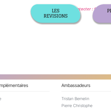
Nous contacter : 07 82 38
LES
P
REVISIONS
omplémentaires
Ambassadeurs
e
Tristan Bernelin
Pierre Christophe